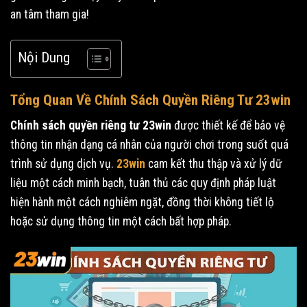
an tâm tham gia!
Nội Dung
Tổng Quan Về Chính Sách Quyền Riêng Tư 23win
Chính sách quyền riêng tư 23win
được thiết kế để bảo vệ
thông tin nhận dạng cá nhân của người chơi trong suốt quá
trình sử dụng dịch vụ.
23win
cam kết thu thập và xử lý dữ
liệu một cách minh bạch, tuân thủ các quy định pháp luật
hiện hành một cách nghiêm ngặt, đồng thời không tiết lộ
hoặc sử dụng thông tin một cách bất hợp pháp.