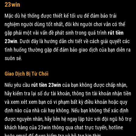
23win
Mặc dù hệ thống được thiết kế tối ưu để đảm bảo trải
nghiệm người dùng tốt nhất, đôi khi người chơi vẫn có thể
gặp phải một vài vấn đề phát sinh trong quá trình
rút tiền
23win
. Dưới đây là hướng dẫn chi tiết về cách giải quyết các
tình huống thường gặp để đảm bảo giao dịch của bạn diễn ra
suôn sẻ.
Giao Dịch Bị Từ Chối
Nếu yêu cầu
rút tiền 23win
của bạn không được chấp nhận,
hãy kiểm tra lại số dư tài khoản, thông tin tài khoản nhận tiền
và xem xét xem bạn có vi phạm bất kỳ điều khoản hoặc quy
định nào của nhà cái hay không. Nếu bạn không thể xác định
được nguyên nhân, hãy liên hệ ngay lập tức với đội ngũ hỗ trợ
khách hàng của 23win thông qua chat trực tuyến, hotline
hoặc email để được kiểm tra và hỗ trợ kịp thời.