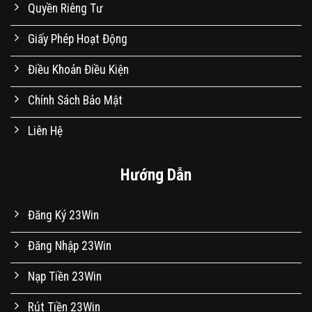
Quyền Riêng Tư
Giấy Phép Hoạt Động
Điều Khoản Điều Kiện
Chính Sách Bảo Mật
Liên Hệ
Hướng Dẫn
Đăng Ký 23Win
Đăng Nhập 23Win
Nạp Tiền 23Win
Rút Tiền 23Win