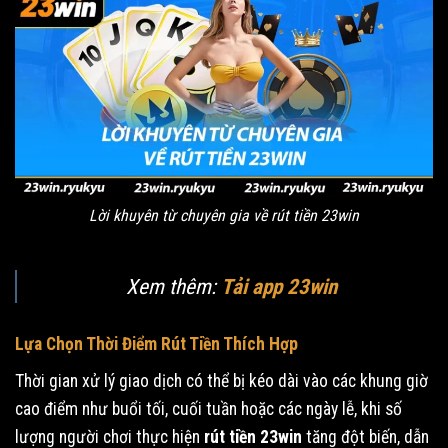
Lời khuyên từ chuyên gia về rút tiền 23win
Xem thêm:
Tải app 23win
Lựa Chọn Thời Điểm Rút Tiền Thích Hợp
Thời gian xử lý giao dịch có thể bị kéo dài vào các khung giờ
cao điểm như buổi tối, cuối tuần hoặc các ngày lễ, khi số
lượng người chơi thực hiện
rút tiền 23win
tăng đột biến, dẫn