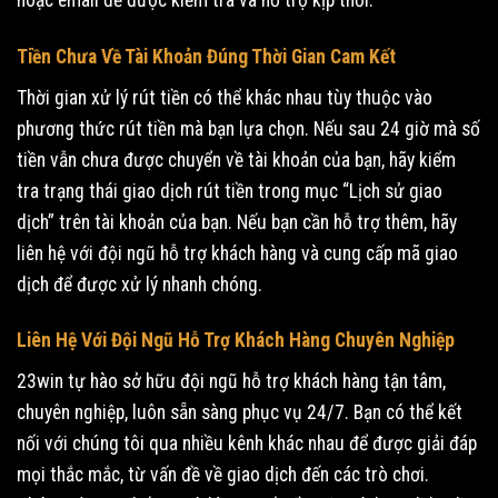
Tiền Chưa Về Tài Khoản Đúng Thời Gian Cam Kết
Thời gian xử lý rút tiền có thể khác nhau tùy thuộc vào
phương thức rút tiền mà bạn lựa chọn. Nếu sau 24 giờ mà số
tiền vẫn chưa được chuyển về tài khoản của bạn, hãy kiểm
tra trạng thái giao dịch rút tiền trong mục “Lịch sử giao
dịch” trên tài khoản của bạn. Nếu bạn cần hỗ trợ thêm, hãy
liên hệ với đội ngũ hỗ trợ khách hàng và cung cấp mã giao
dịch để được xử lý nhanh chóng.
Liên Hệ Với Đội Ngũ Hỗ Trợ Khách Hàng Chuyên Nghiệp
23win tự hào sở hữu đội ngũ hỗ trợ khách hàng tận tâm,
chuyên nghiệp, luôn sẵn sàng phục vụ 24/7. Bạn có thể kết
nối với chúng tôi qua nhiều kênh khác nhau để được giải đáp
mọi thắc mắc, từ vấn đề về giao dịch đến các trò chơi.