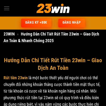
Bỏ
qua
nội
dung
ĐĂNG KÝ +88K
ĐĂNG NHẬP
23WIN
»
Hướng Dẫn Chi Tiết Rút Tiền 23win – Giao Dịch
An Toàn & Nhanh Chóng 2025
Hướng Dẫn Chi Tiết Rút Tiền 23win – Giao
Dịch An Toàn
Rút tiền 23win
là một bước thiết yếu để người chơi có thể
chuyển đổi những khoản thắng cược thành tiền mặt thực tế,
từ tài khoản cá cược về tài khoản ngân hàng cá nhân. Mỗi
phương thức rút tiền tại 23win
sẽ có quy trình và điều kiện
áp dụng riêng biệt, vì vậy, nắm vững các bước thực hiện chi