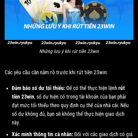
Những lưu ý khi rút tiền 23win
Các yêu cầu cần nắm rõ trước khi rút tiền 23win:
Đảm bảo số dư tối thiểu:
Để có thể thực hiện lệnh
rút
tiền 23win
, số dư hiện có trong tài khoản của bạn phải
đạt mức tối thiểu theo quy định cụ thể của nhà cái. Nếu
số dư không đủ, bạn sẽ không thể thực hiện giao dịch
này.
Xác minh thông tin cá nhân:
Đối với các giao dịch có giá