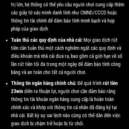
trị lớn, hệ thống có thể yêu cầu người chơi cung cấp thêm
các giấy tờ xác minh danh tính như CMND/CCCD hoặc
thông tin tài chính để đảm bảo tính minh bạch và hợp
pháp của giao dịch.
Tuân thủ các quy định của nhà cái:
Mọi giao dịch rút
tiền cần tuân thủ một cách nghiêm ngặt các quy định và
điều khoản mà nhà cái đưa ra, bao gồm cả giới hạn về số
lần rút tiền tối đa trong một ngày để đảm bảo tính công
bằng và an toàn cho tất cả người chơi.
Thông tin ngân hàng chính chủ:
Để quá trình
rút tiền
23win
diễn ra thuận lợi, người chơi cần đảm bảo rằng
thông tin tài khoản ngân hàng cung cấp là hoàn toàn
chính xác và khớp với thông tin cá nhân đã đăng ký tại
nhà cái. Bất kỳ sự sai lệch nào cũng có thể dẫn đến việc
giao dịch bị chậm trễ hoặc bị từ chối.