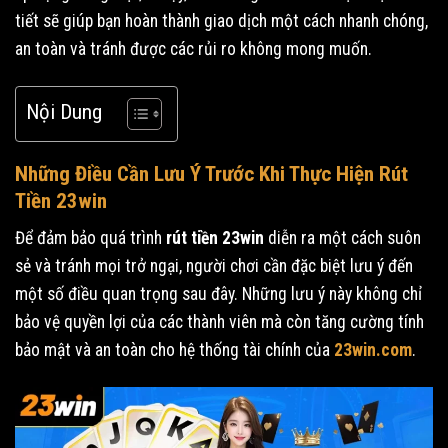
tiết sẽ giúp bạn hoàn thành giao dịch một cách nhanh chóng,
an toàn và tránh được các rủi ro không mong muốn.
Nội Dung
Những Điều Cần Lưu Ý Trước Khi Thực Hiện Rút
Tiền 23win
Để đảm bảo quá trình
rút tiền 23win
diễn ra một cách suôn
sẻ và tránh mọi trở ngại, người chơi cần đặc biệt lưu ý đến
một số điều quan trọng sau đây. Những lưu ý này không chỉ
bảo vệ quyền lợi của các thành viên mà còn tăng cường tính
bảo mật và an toàn cho hệ thống tài chính của
23win.com
.