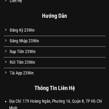
Liên Hệ
Hướng Dẫn
Đăng Ký 23Win
Đăng Nhập 23Win
Nạp Tiền 23Win
Rút Tiền 23Win
Tải App 23Win
Thông Tin Liên Hệ
Địa Chỉ:
179 Hoàng Ngân, Phường 16, Quận 8, TP Hồ Chí
Minh