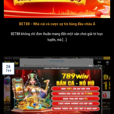
BET88 – Nhà cái cá cược uy tín hàng đầu châu Á
BET88 không chỉ đơn thuần mang đến một sân chơi giải trí trực
tuyến, mà [...]
26
Th9