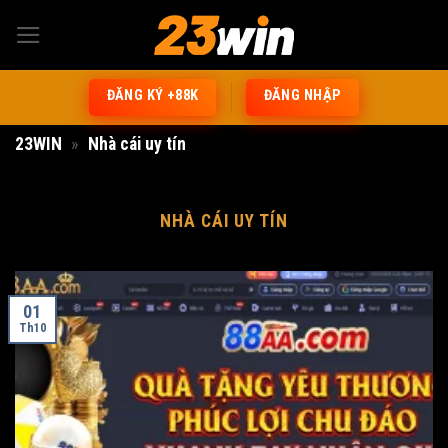
Bỏ
qua
nội
dung
ĐĂNG KÝ +88K
ĐĂNG NHẬP
23WIN
»
Nhà cái uy tín
NHÀ CÁI UY TÍN
01
Th10