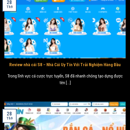
28
Th9
Review nhà cái S8 – Nhà Cái Uy Tín Với Trải Nghiệm Hàng Đầu
Trong lĩnh vực cá cược trực tuyến, S8 đã nhanh chóng tạo dựng được
tên [...]
28
Th9