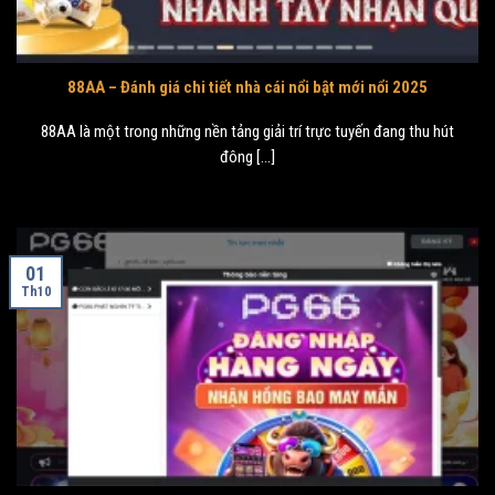
88AA – Đánh giá chi tiết nhà cái nổi bật mới nổi 2025
88AA là một trong những nền tảng giải trí trực tuyến đang thu hút
đông [...]
01
Th10