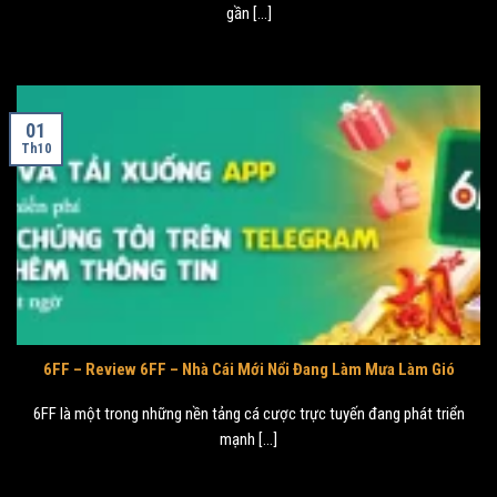
gần [...]
01
Th10
6FF – Review 6FF – Nhà Cái Mới Nổi Đang Làm Mưa Làm Gió
6FF là một trong những nền tảng cá cược trực tuyến đang phát triển
mạnh [...]