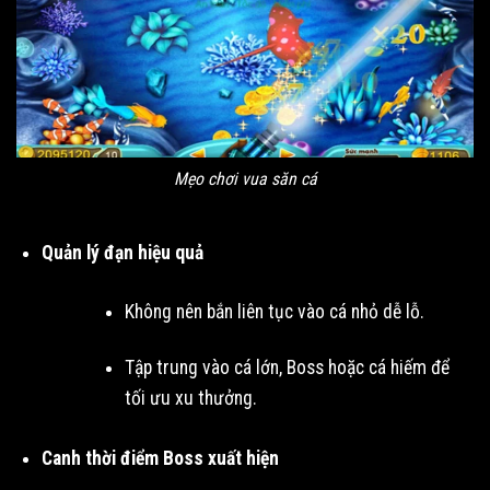
Mẹo chơi vua săn cá
Quản lý đạn hiệu quả
Không nên bắn liên tục vào cá nhỏ dễ lỗ.
Tập trung vào cá lớn, Boss hoặc cá hiếm để
tối ưu xu thưởng.
Canh thời điểm Boss xuất hiện