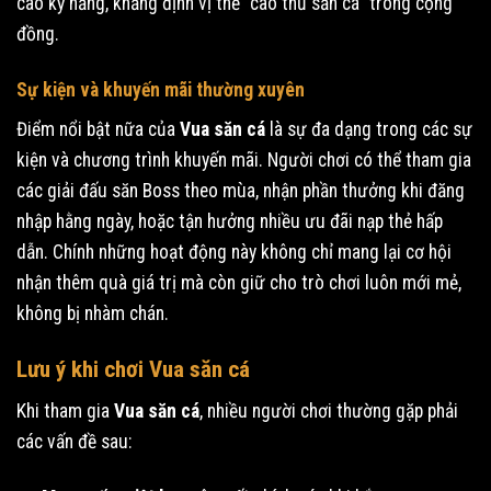
cao kỹ năng, khẳng định vị thế “cao thủ săn cá” trong cộng
đồng.
Sự kiện và khuyến mãi thường xuyên
Điểm nổi bật nữa của
Vua săn cá
là sự đa dạng trong các sự
kiện và chương trình khuyến mãi. Người chơi có thể tham gia
các giải đấu săn Boss theo mùa, nhận phần thưởng khi đăng
nhập hằng ngày, hoặc tận hưởng nhiều ưu đãi nạp thẻ hấp
dẫn. Chính những hoạt động này không chỉ mang lại cơ hội
nhận thêm quà giá trị mà còn giữ cho trò chơi luôn mới mẻ,
không bị nhàm chán.
Lưu ý khi chơi Vua săn cá
Khi tham gia
Vua săn cá
, nhiều người chơi thường gặp phải
các vấn đề sau: