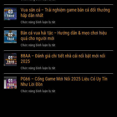
Baccarat
–
Vua săn cá – Trải nghiệm game bắn cá đổi thưởng
03
Hướng
hấp dẫn nhất
Th10
dẫn
ở
Chức năng bình luận bị tắt
chi
Vua
tiết
săn
Bắn cá vua hải tặc – Hướng dẫn & mẹo chơi hiệu
và
02
cá
quả cho người mới
chiến
Th10
–
thuật
ở
Chức năng bình luận bị tắt
Trải
hiệu
Bắn
nghiệm
quả
cá
88AA – Đánh giá chi tiết nhà cái nổi bật mới nổi
game
01
cho
vua
2025
bắn
Th10
người
hải
cá
ở
Chức năng bình luận bị tắt
mới
tặc
đổi
88AA
–
thưởng
–
PG66 – Cổng Game Mới Nổi 2025 Liệu Có Uy Tín
Hướng
01
hấp
Đánh
Như Lời Đồn
dẫn
Th10
dẫn
giá
&
ở
Chức năng bình luận bị tắt
nhất
chi
mẹo
PG66
tiết
chơi
–
nhà
hiệu
Cổng
cái
quả
Game
nổi
cho
Mới