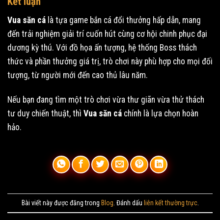
Kết luận
Vua săn cá
là tựa game bắn cá đổi thưởng hấp dẫn, mang
đến trải nghiệm giải trí cuốn hút cùng cơ hội chinh phục đại
dương kỳ thú. Với đồ họa ấn tượng, hệ thống Boss thách
thức và phần thưởng giá trị, trò chơi này phù hợp cho mọi đối
tượng, từ người mới đến cao thủ lâu năm.
Nếu bạn đang tìm một trò chơi vừa thư giãn vừa thử thách
tư duy chiến thuật, thì
Vua săn cá
chính là lựa chọn hoàn
hảo.
Bài viết này được đăng trong
Blog
. Đánh dấu
liên kết thường trực
.