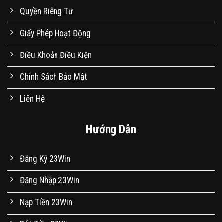
Quyền Riêng Tư
Giấy Phép Hoạt Động
Điều Khoản Điều Kiện
Chính Sách Bảo Mật
Liên Hệ
Hướng Dẫn
Đăng Ký 23Win
Đăng Nhập 23Win
Nạp Tiền 23Win