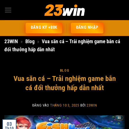
Bỏ
qua
nội
dung
ĐĂNG KÝ +88K
ĐĂNG NHẬP
23WIN
»
Blog
»
Vua săn cá – Trải nghiệm game bắn cá
đổi thưởng hấp dẫn nhất
BLOG
Vua săn cá – Trải nghiệm game bắn
cá đổi thưởng hấp dẫn nhất
ĐĂNG VÀO
THÁNG 10 3, 2025
BỞI
23WIN
03
Th10